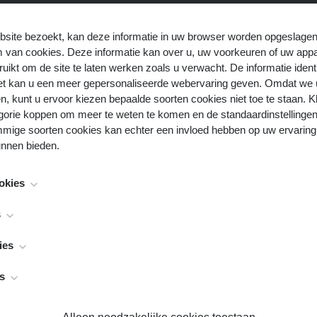
site bezoekt, kan deze informatie in uw browser worden opgeslagen
m van cookies. Deze informatie kan over u, uw voorkeuren of uw app
uikt om de site te laten werken zoals u verwacht. De informatie ident
 het kan u een meer gepersonaliseerde webervaring geven. Omdat we 
n, kunt u ervoor kiezen bepaalde soorten cookies niet toe te staan. K
gorie koppen om meer te weten te komen en de standaardinstellingen 
mige soorten cookies kan echter een invloed hebben op uw ervaring 
unnen bieden.
okies
noodzakelijk voor het functioneren van de website en kunnen niet wo
s
worden meestal alleen ingesteld als reactie op acties die door u word
en verzoek om services, zoals het instellen van uw privacy voorkeu
bekend als "functionaliteit cookies", stellen een website in staat om k
ies
ormulieren. U kunt uw browser zo instellen dat deze u waarschuwt voo
akt te onthouden, zoals welke taal u verkiest, voor welke regio u wee
deze te blokkeren, maar sommige delen van de site zullen dan niet 
naam en wachtwoord zijn, zodat u automatisch kan inloggen.
bekend als "prestatie cookies", verzamelen informatie over hoe u ee
s
 persoonlijk identificeerbare informatie op.
's u hebt bezocht en op welke links u hebt geklikt. Geen van deze in
m u te identificeren. Het is allemaal geaggregeerd en daarom geanon
n uw online activiteit om adverteerders te helpen relevantere adverte