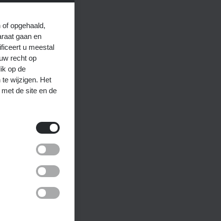
 of opgehaald,
araat gaan en
ificeert u meestal
uw recht op
lik op de
te wijzigen. Het
met de site en de
rden
en uitgevoerd en
ren, inloggen of
euzes die u in het
r deze cookies of
rrapporten wilt of
werken. Deze
n website gebruikt,
formatie kan
imiseerd. Hun
nties te leveren of