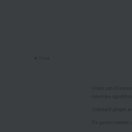
Terug
Frans van Romaey o
kleurrijke sgrafitt
Uiteraard gingen w
De gevels werden g