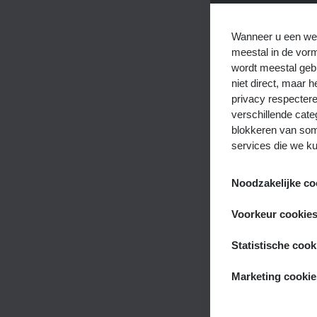
Wanneer u een web
meestal in de vor
wordt meestal gebr
niet direct, maar
privacy respectere
verschillende cate
blokkeren van som
services die we k
Noodzakelijke co
Deze cookies zijn 
Voorkeur cookie
uitgeschakeld. Ze 
die neerkomen op e
Deze cookies, ook 
Statistische cook
het invullen van f
verleden hebt gema
de optie geeft om 
wat uw gebruikers
Deze cookies, ook 
Marketing cookie
cookies slaan geen
zoals welke pagina
worden gebruikt o
Deze cookies volge